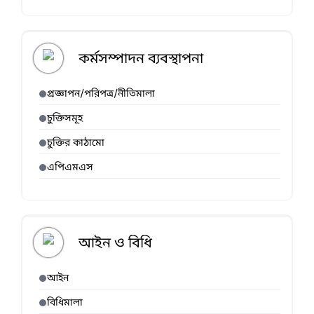
কর্মসম্পাদন ব্যবস্থাপনা
প্রজ্ঞাপন/পরিপত্র/নীতিমালা
চুক্তিসমূহ
চুক্তির কাঠামো
এপিএমএস
আইন ও বিধি
আইন
বিধিমালা